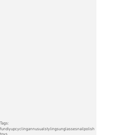
Tags:
fun
diy
upcycling
annusualstyling
sunglasses
nailpolish
toys