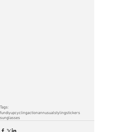
Tags:
fun
diy
upcycling
action
annusualstyling
stickers
sunglasses