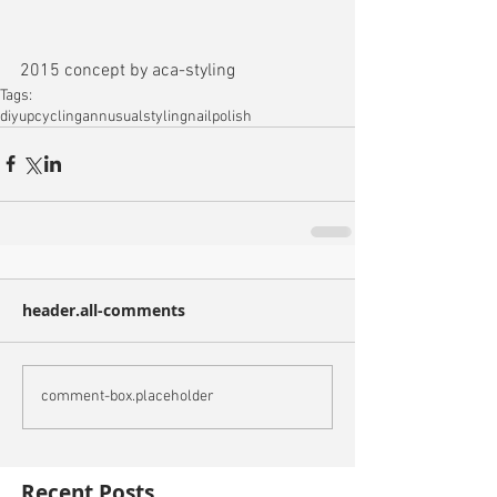
2015 concept by aca-styling
Tags:
diy
upcycling
annusualstyling
nailpolish
header.all-comments
comment-box.placeholder
Recent Posts